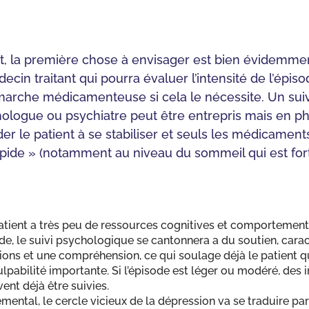
t, la première chose à envisager est bien évidemmen
cin traitant qui pourra évaluer l’intensité de l’épiso
arche médicamenteuse si cela le nécessite. Un suiv
ologue ou psychiatre peut être entrepris mais en pha
der le patient à se stabiliser et seuls les médicamen
pide » (notamment au niveau du sommeil qui est fo
atient a très peu de ressources cognitives et comportementa
ade, le suivi psychologique se cantonnera a du soutien, cara
ions et une compréhension, ce qui soulage déjà le patient q
pabilité importante. Si l’épisode est léger ou modéré, des i
nt déjà être suivies.
ntal, le cercle vicieux de la dépression va se traduire par u