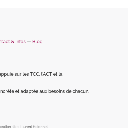
tact & infos
―
Blog
ppuie sur les TCC, l’ACT et la
crète et adaptée aux besoins de chacun.
eption site :
Laurent Holdrinet