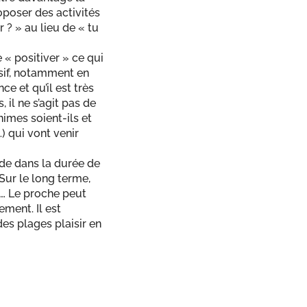
roposer des activités
 ? » au lieu de « tu
 « positiver » ce qui
sif, notamment en
e et qu’il est très
il ne s’agit pas de
nimes soient-ils et
) qui vont venir
ide dans la durée de
Sur le long terme,
.… Le proche peut
ment. Il est
es plages plaisir en