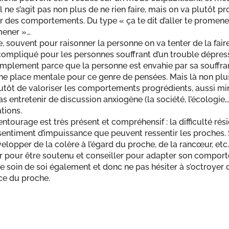
 ne s’agit pas non plus de ne rien faire, mais on va plutôt p
r des comportements. Du type « ça te dit d’aller te promener
mener »…
 souvent pour raisonner la personne on va tenter de la faire
compliqué pour les personnes souffrant d’un trouble dépres
implement parce que la personne est envahie par sa souffranc
e place mentale pour ce genre de pensées. Mais là non plus, 
plutôt de valoriser les comportements progrédients, aussi mi
 entretenir de discussion anxiogène (la société, l’écologie,…
tions.
entourage est très présent et compréhensif : la difficulté rés
 sentiment d’impuissance que peuvent ressentir les proches. 
elopper de la colère à l’égard du proche, de la rancœur, etc
 pour être soutenu et conseiller pour adapter son comporte
 soin de soi également et donc ne pas hésiter à s’octroyer d
ce du proche.