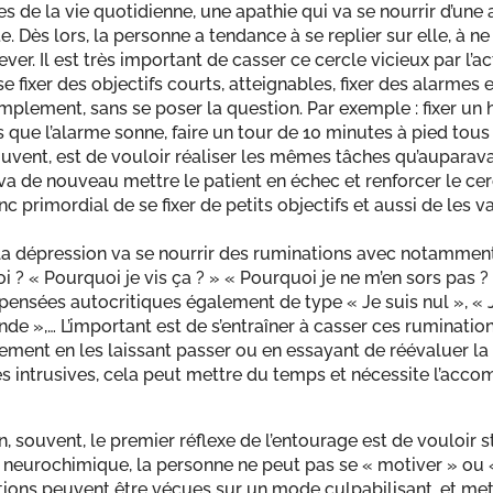
s de la vie quotidienne, une apathie qui va se nourrir d’un
e. Dès lors, la personne a tendance à se replier sur elle, à ne 
er. Il est très important de casser ce cercle vicieux par l’ac
 fixer des objectifs courts, atteignables, fixer des alarmes
implement, sans se poser la question. Par exemple : fixer un h
s que l’alarme sonne, faire un tour de 10 minutes à pied tous 
ouvent, est de vouloir réaliser les mêmes tâches qu’auparava
va de nouveau mettre le patient en échec et renforcer le cer
nc primordial de se fixer de petits objectifs et aussi de les va
f, la dépression va se nourrir des ruminations avec notamme
 ? « Pourquoi je vis ça ? » « Pourquoi je ne m’en sors pas 
ensées autocritiques également de type « Je suis nul », « J
de »,… L’important est de s’entraîner à casser ces ruminatio
lement en les laissant passer ou en essayant de réévaluer l
ès intrusives, cela peut mettre du temps et nécessite l’ac
, souvent, le premier réflexe de l’entourage est de vouloir s
e neurochimique, la personne ne peut pas se « motiver » ou 
ations peuvent être vécues sur un mode culpabilisant, et me