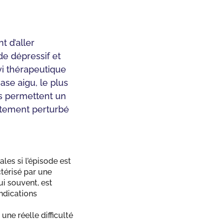
t d’aller
de dépressif et
i thérapeutique
se aigu, le plus
ts permettent un
rtement perturbé
les si l’épisode est
ctérisé par une
ui souvent, est
ndications
ne réelle difficulté