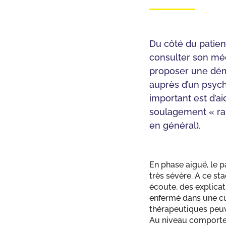
Du côté du patien
consulter son méde
proposer une dém
auprès d’un psych
important est d’ai
soulagement « ra
en général).
En phase aiguë, le p
très sévère. A ce st
écoute, des explicat
enfermé dans une cul
thérapeutiques peuve
Au niveau comporteme