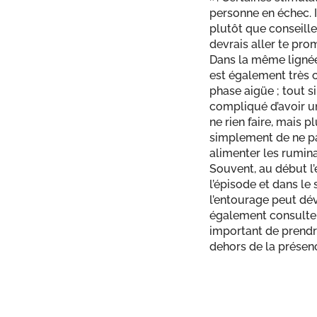
personne en échec. Il
plutôt que conseille
devrais aller te pro
Dans la même lignée,
est également très 
phase aigüe ; tout s
compliqué d’avoir un
ne rien faire, mais 
simplement de ne pas
alimenter les rumina
Souvent, au début l’
l’épisode et dans le
l’entourage peut dév
également consulter
important de prendre
dehors de la présen