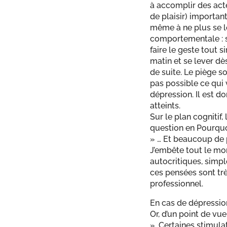
à accomplir des acte
de plaisir) important
même à ne plus se lev
comportementale : se
faire le geste tout s
matin et se lever dè
de suite. Le piège s
pas possible ce qui 
dépression. Il est do
atteints.
Sur le plan cogniti
question en Pourquoi
» … Et beaucoup de p
J’embête tout le mon
autocritiques, simp
ces pensées sont tr
professionnel.
En cas de dépression
Or, d’un point de vu
». Certaines stimul