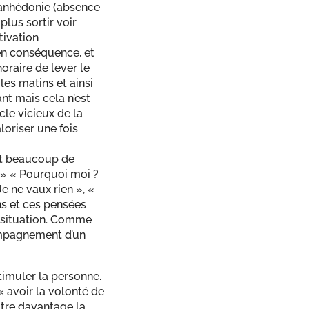
e anhédonie (absence
plus sortir voir
tivation
 en conséquence, et
oraire de lever le
les matins et ainsi
nt mais cela n’est
cle vicieux de la
loriser une fois
nt beaucoup de
? » « Pourquoi moi ?
e ne vaux rien », «
ns et ces pensées
a situation. Comme
compagnement d’un
timuler la personne.
« avoir la volonté de
ttre davantage la